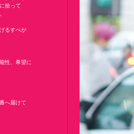
に拾って
。
げるすべが
能性、希望に
番へ届けて