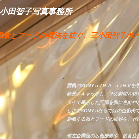
三小田智子写真事務所
風景とフードの魔法を紡ぐ、三小田智子ポ
愛機のSONY α７RⅥ、α７RⅤ
絶景をキャッチし、その瞬間を切
タイで暮らした記憶を胸に色鮮や
しさをSONY αならではの色彩美
刺激する旅とフードの世界を、ぜ
現在企業様の広報撮影や、飲食店