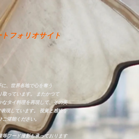
ートフォリオサイト
を手に、世界各地で心を奪う
り取っています。 またかつて
かなタイ料理を再現して、その美
で表現しています。 視覚と感性を
ひご堪能ください。
様等フード撮影も承っております