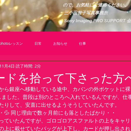
ので、お気軽にご連絡ください。
三小田智子写真事務所
​ Sony Imaging PRO S
hotoレッスン
日常
お知らせ
仕事
年11月4日
読了時間: 2分
aカードを拾って下さった方
から銀座へ移動している途中、カバンの外ポケットに裸
落としました。普段は別のところへ入れているんですが、仕
たりして、安直に出せるようそうしていたんです。
・💦 同じ理由で数ヶ月前にも落としたばかり・・
っていたんですが、ゴロゴロアスファルトの上をキャリ
の上に載せていたバッグが上下し、カードが押し出され