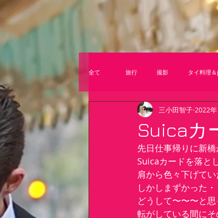
全て
旅行
撮影
タイ料理＆p
三小田智子
2022
Suic
先日仕事帰りに新橋
Suicaカードを
肩から色々下げてい
しかしまずかった・
どうして〜〜〜と思
転がしている間にそ