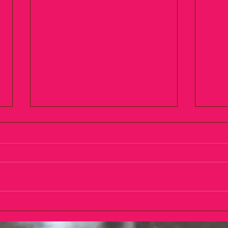
〜〜屋形船乗船〜〜
皆様
す💖