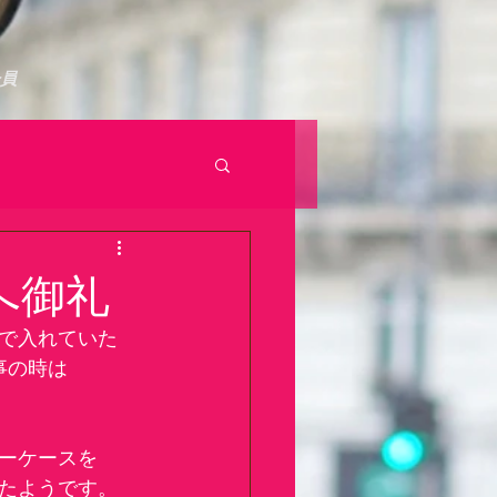
UPPORT 会員
へ御礼
で入れていた
事の時は
ーケースを
たようです。