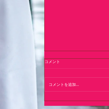
コメント
コメントを追加…
写光会写真展無事終了致しま
した⭐️