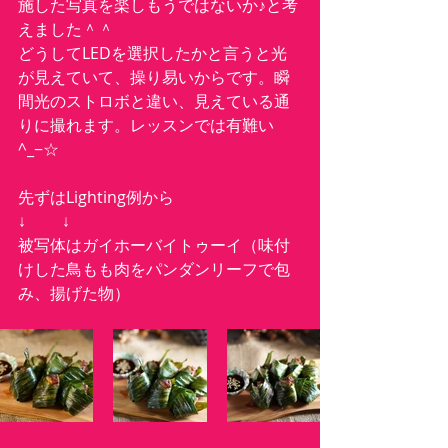
施した写真を楽しもうではないか♪と考
えました＾＾
どうしてLEDを選択したかと言うと光
が見えていて、操り易いからです。瞬
間光のストロボと違い、見えている通
りに撮れます。レッスンでは有難い
^_−☆
先ずはLighting例から
↓         ↓
被写体はガイホーバイトゥーイ（味付
けした鳥もも肉をパンダンリーフで包
み、揚げた物）