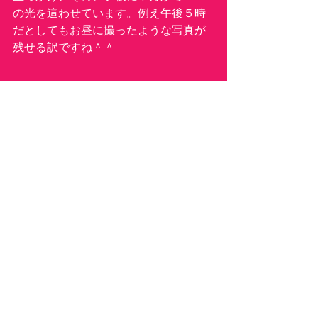
の光を這わせています。例え午後５時
だとしてもお昼に撮ったような写真が
残せる訳ですね＾＾
これはオマケ。撮り終えたし、さ〜食
べるか！と乱暴にカレーをご飯にかけ
たら偶然
ご飯に海老が乗っかって何だか美味し
そう〜♪と言う訳で、ライトもレフ板も