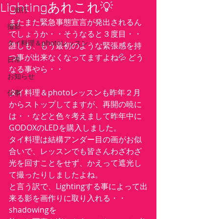
Lightingあれこれ💡
旅行
またまた緊急事態宣言が発出されるん
撮影
でしょうか・・そうなると３度目・・
タイ料理＆photoレッスン
誰しも、もう最初のような緊張感を持
つ事が出来なくなってますよね💦 どう
日常
なる事やら・・
お知らせ
タイ料理＆photoレッスンも昨年２月
仕事
からストップしてますが、再開の暁に
は・・などと色々考えまして昨年中に
GODOXのLEDを購入しました。
タイ料理は結構アンダー目の画がお似
合いで、レッスンでも皆さんわざわざ
光を回すことをせず、かえって遮光し
て撮ったりしましたよね。
と言う訳で、Lightingする事によって出
来る影を画作りに取り入れる・・
shadowingを