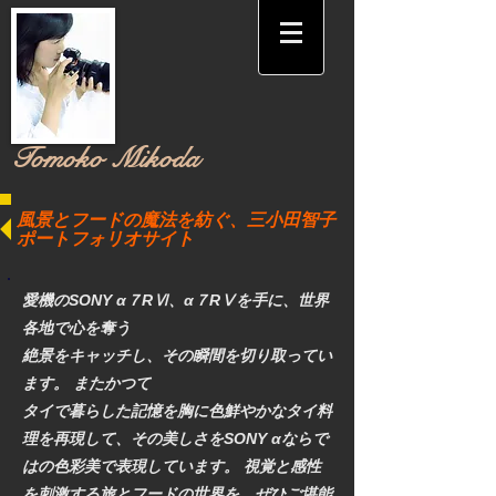
​Tomoko Mikoda
風景とフードの魔法を紡ぐ、三小田智子
ポートフォリオサイト
愛機のSONY α７RⅥ、α７RⅤを手に、世界
各地で心を奪う
絶景をキャッチし、その瞬間を切り取ってい
ます。 またかつて
タイで暮らした記憶を胸に色鮮やかなタイ料
理を再現して、その美しさをSONY αならで
はの色彩美で表現しています。 視覚と感性
を刺激する旅とフードの世界を、ぜひご堪能