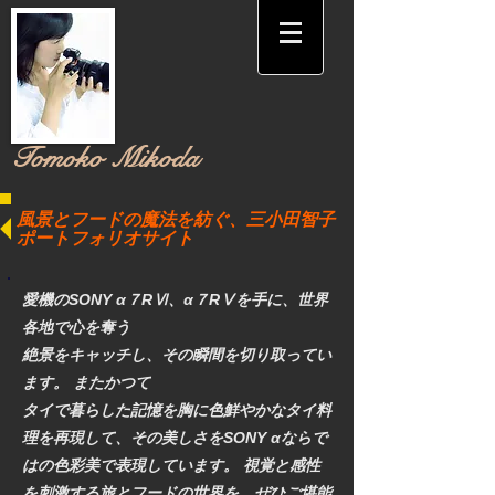
​Tomoko Mikoda
風景とフードの魔法を紡ぐ、三小田智子
ポートフォリオサイト
愛機のSONY α７RⅥ、α７RⅤを手に、世界
各地で心を奪う
絶景をキャッチし、その瞬間を切り取ってい
ます。 またかつて
タイで暮らした記憶を胸に色鮮やかなタイ料
理を再現して、その美しさをSONY αならで
はの色彩美で表現しています。 視覚と感性
を刺激する旅とフードの世界を、ぜひご堪能