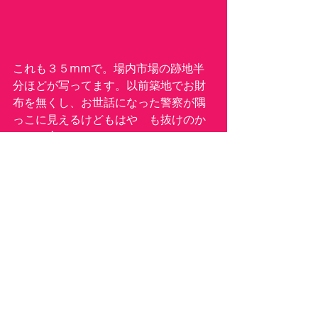
これも３５mmで。場内市場の跡地半
分ほどが写ってます。以前築地でお財
布を無くし、お世話になった警察が隅
っこに見えるけどもはや　も抜けのか
ら・・寂しいな〜