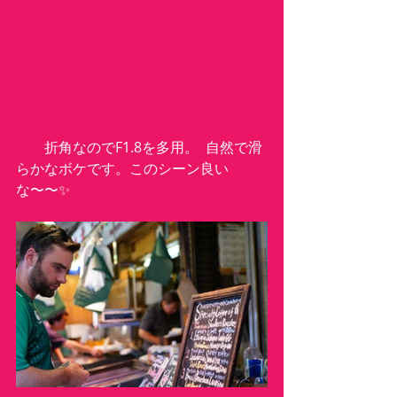
　　折角なのでF1.8を多用。  自然で滑
らかなボケです。このシーン良い
な〜〜✨