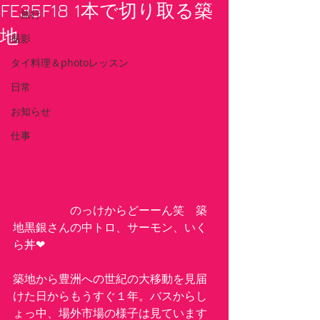
FE35F18 1本で切り取る築
旅行
地
撮影
タイ料理＆photoレッスン
日常
お知らせ
仕事
　　　　　のっけからどーーん笑　築
地黒銀さんの中トロ、サーモン、いく
ら丼❤︎
築地から豊洲への世紀の大移動を見届
けた日からもうすぐ１年。バスからし
ょっ中、場外市場の様子は見ています