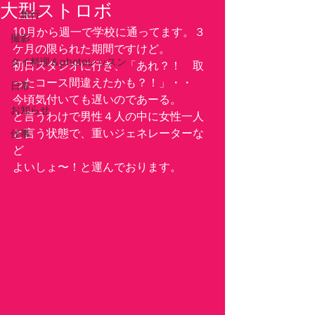
大型ストロボ
旅行
10月から週一で学校に通ってます。３
撮影
ケ月の限られた期間ですけど。
タイ料理＆photoレッスン
初日スタジオに行き、「あれ？！　取
ったコース間違えたかも？！」・・
日常
今頃気付いても遅いのであーる。
お知らせ
と言うわけで男性４人の中に女性一人
と言う状態で、重いジェネレーターな
仕事
ど
よいしょ〜！と運んでおります。