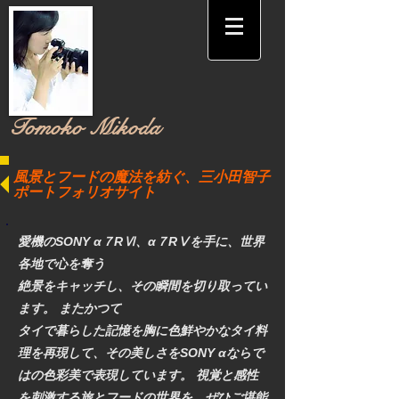
​Tomoko Mikoda
風景とフードの魔法を紡ぐ、三小田智子
ポートフォリオサイト
愛機のSONY α７RⅥ、α７RⅤを手に、世界
各地で心を奪う
絶景をキャッチし、その瞬間を切り取ってい
ます。 またかつて
タイで暮らした記憶を胸に色鮮やかなタイ料
理を再現して、その美しさをSONY αならで
はの色彩美で表現しています。 視覚と感性
を刺激する旅とフードの世界を、ぜひご堪能