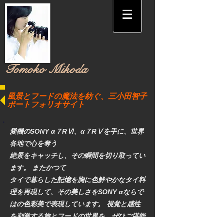
​Tomoko Mikoda
風景とフードの魔法を紡ぐ、三小田智子
ポートフォリオサイト
愛機のSONY α７RⅥ、α７RⅤを手に、世界
各地で心を奪う
絶景をキャッチし、その瞬間を切り取ってい
ます。 またかつて
タイで暮らした記憶を胸に色鮮やかなタイ料
理を再現して、その美しさをSONY αならで
はの色彩美で表現しています。 視覚と感性
を刺激する旅とフードの世界を、ぜひご堪能