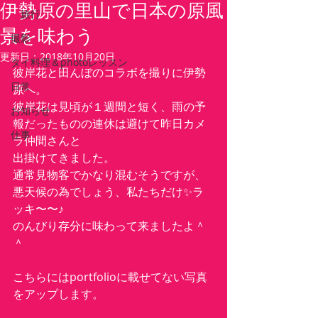
伊勢原の里山で日本の原風
旅行
景を味わう
撮影
更新日：
2018年10月20日
タイ料理＆photoレッスン
彼岸花と田んぼのコラボを撮りに伊勢
日常
原へ。
彼岸花は見頃が１週間と短く、雨の予
お知らせ
報だったものの連休は避けて昨日カメ
仕事
ラ仲間さんと
出掛けてきました。
通常見物客でかなり混むそうですが、
悪天候の為でしょう、私たちだけ✨ラ
ッキ〜〜♪
のんびり存分に味わって来ましたよ＾
＾
こちらにはportfolioに載せてない写真
をアップします。