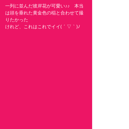
一列に並んだ彼岸花が可愛い♪♪　本当
は頭を垂れた黄金色の稲と合わせて撮
りたかった
けれど、これはこれでイイ( ´ ▽ ` )ﾉ