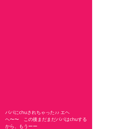
パパにchuされちゃった♪♪ エヘ
ヘ〜〜　この後まだまだパパはchuする
から、もうーー