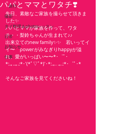
パパとママとワタチ❣️
旅行
先日、素敵なご家族を撮らせて頂きま
撮影
した✨
タイ料理＆photoレッスン
パパとママが家族を作って、ワタ
チ・・梨鈴ちゃんが生まれて♪♪
日常
出来立てのnew family✨✨　若いってイ
お知らせ
イ〜　powerがみなぎりhappyが溢
れ、愛がいっぱい〜〜*･゜ﾟ･
仕事
*:.｡..｡.:*･'(*ﾟ▽ﾟ*)'･*:.｡. .｡.:*･゜ﾟ･*
そんなご家族を見てくださいね！