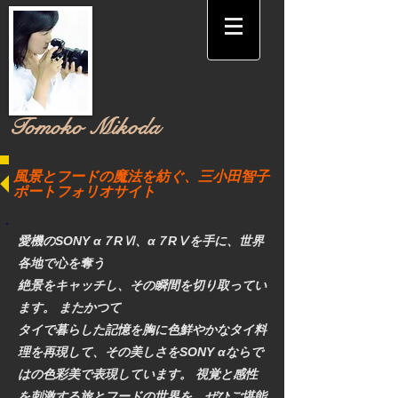
​Tomoko Mikoda
風景とフードの魔法を紡ぐ、三小田智子
ポートフォリオサイト
愛機のSONY α７RⅥ、α７RⅤを手に、世界
各地で心を奪う
絶景をキャッチし、その瞬間を切り取ってい
ます。 またかつて
タイで暮らした記憶を胸に色鮮やかなタイ料
理を再現して、その美しさをSONY αならで
はの色彩美で表現しています。 視覚と感性
を刺激する旅とフードの世界を、ぜひご堪能