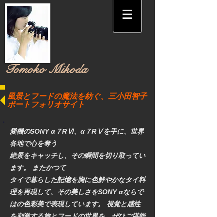
​Tomoko Mikoda
風景とフードの魔法を紡ぐ、三小田智子
ポートフォリオサイト
愛機のSONY α７RⅥ、α７RⅤを手に、世界
各地で心を奪う
絶景をキャッチし、その瞬間を切り取ってい
ます。 またかつて
タイで暮らした記憶を胸に色鮮やかなタイ料
理を再現して、その美しさをSONY αならで
はの色彩美で表現しています。 視覚と感性
を刺激する旅とフードの世界を、ぜひご堪能