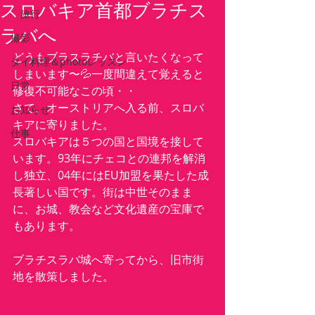
スロバキア首都ブラチス
旅行
ラバへ
撮影
どうもブラスラチバと言いたくなって
タイ料理＆photoレッスン
しまいます〜💦一度間違えて覚えると
日常
修復不可能なこの頃・・
さて、オーストリアへ入る前、スロバ
お知らせ
キアに寄りました。
仕事
スロバキアは５つの国と国境を接して
います。93年にチェコとの連邦を解消
し独立、04年にはEU加盟を果たした成
長著しい国です。街は中世そのまま
に、お城、教会など文化遺産の宝庫で
もあります。
ブラチスラバ城へ寄ってから、旧市街
地を散策しました。